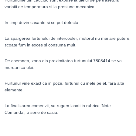
Furtunurile din cauciuc sunt expuse la uleiul de pe traseu,la
variatii de temperatura si la presiune mecanica.
In timp devin casante si se pot defecta.
La spargerea furtunului de intercooler, motorul nu mai are putere,
scoate fum in exces si consuma mult.
De asemnea, zona din proximitatea furtunului 7808414 se va
murdari cu ulei.
Furtunul vine exact ca in poze, furtunul cu inele pe el, fara alte
elemente.
La finalizarea comenzii, va rugam lasati in rubrica ‘Note
Comanda’, o serie de sasiu.