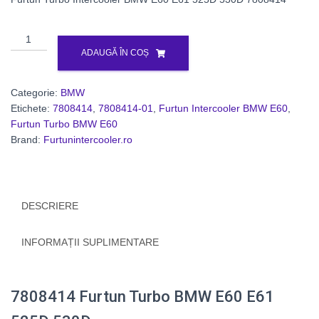
Cantitate
7808414
ADAUGĂ ÎN COȘ
Furtun
Turbo
Categorie:
BMW
BMW
Etichete:
7808414
,
7808414-01
,
Furtun Intercooler BMW E60
,
E60
Furtun Turbo BMW E60
E61
Brand:
Furtunintercooler.ro
525D
530D
DESCRIERE
INFORMAȚII SUPLIMENTARE
7808414 Furtun Turbo BMW E60 E61