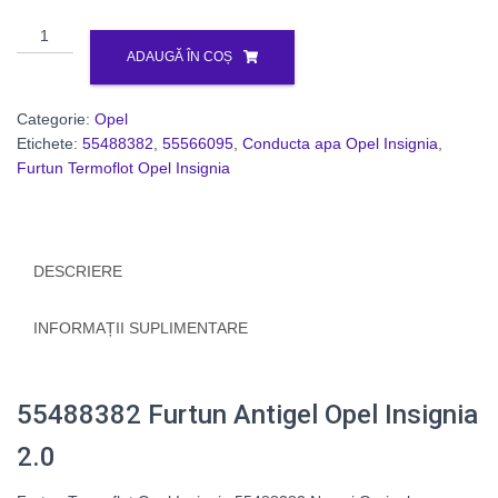
Cantitate
55488382
ADAUGĂ ÎN COȘ
Furtun
Racitor
Categorie:
Opel
Ulei
Etichete:
55488382
,
55566095
,
Conducta apa Opel Insignia
,
Opel
Furtun Termoflot Opel Insignia
Insignia
2.0
55566095
DESCRIERE
INFORMAȚII SUPLIMENTARE
55488382 Furtun Antigel Opel Insignia
2.0