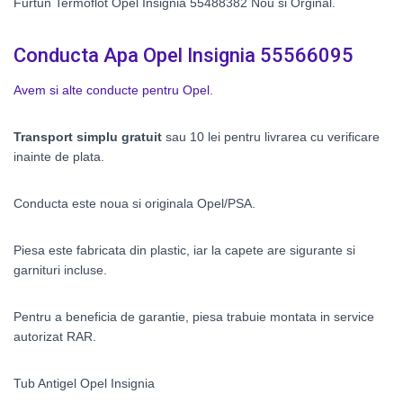
Furtun Termoflot Opel Insignia 55488382 Nou si Orginal.
Conducta Apa Opel Insignia 55566095
Avem si alte conducte pentru Opel.
Transport simplu gratuit
sau 10 lei pentru livrarea cu verificare
inainte de plata.
Conducta este noua si originala Opel/PSA.
Piesa este fabricata din plastic, iar la capete are sigurante si
garnituri incluse.
Pentru a beneficia de garantie, piesa trabuie montata in service
autorizat RAR.
Tub Antigel Opel Insignia