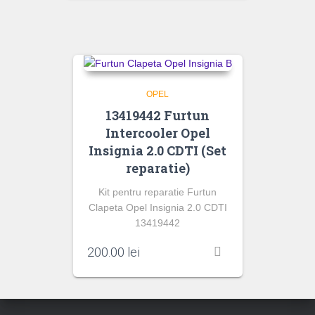
OPEL
13419442 Furtun
Intercooler Opel
Insignia 2.0 CDTI (Set
reparatie)
Kit pentru reparatie Furtun
Clapeta Opel Insignia 2.0 CDTI
13419442
200.00
lei