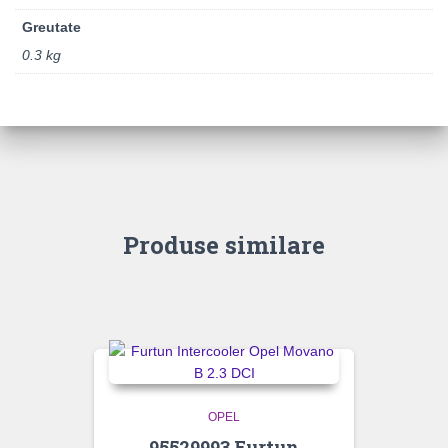
Greutate
0.3 kg
Produse similare
OPEL
95529993 Furtun