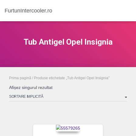
FurtunIntercooler.ro
Tub Antigel Opel Insignia
Prima pagină
/ Produse etichetate „Tub Antigel Opel Insignia”
Afișez singurul rezultat