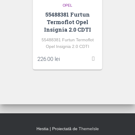
OPEL
55488381 Furtun
Termoflot Opel
Insignia 2.0 CDTI
55488381 Furtun Termoflot
Opel Insignia 2.0 CDTI
226.00
lei
Hestia | Proiectată de
ThemeIsle