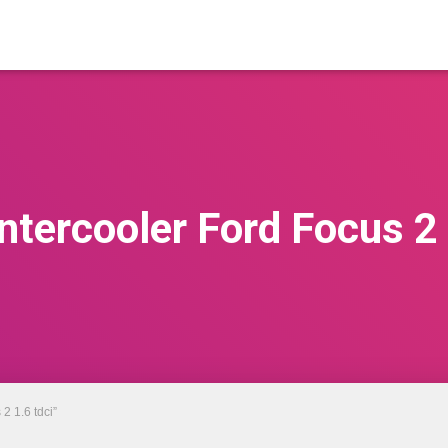
intercooler Ford Focus 2 
2 1.6 tdci”