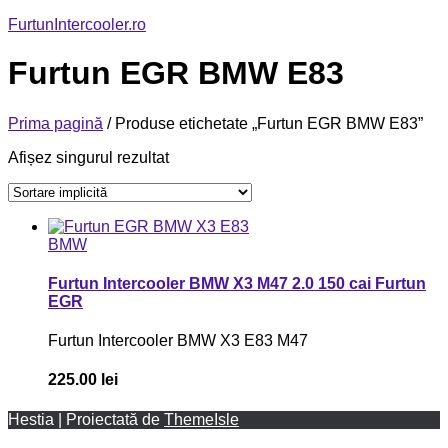
FurtunIntercooler.ro
Furtun EGR BMW E83
Prima pagină
/ Produse etichetate „Furtun EGR BMW E83”
Afișez singurul rezultat
BMW
Furtun Intercooler BMW X3 M47 2.0 150 cai Furtun
EGR
Furtun Intercooler BMW X3 E83 M47
225.00
lei
Hestia | Proiectată de
ThemeIsle