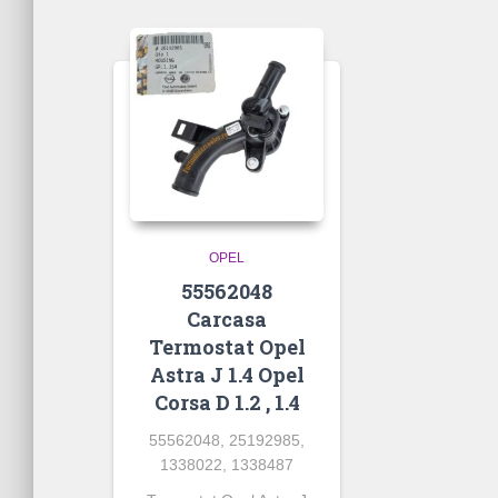
OPEL
55562048
Carcasa
Termostat Opel
Astra J 1.4 Opel
Corsa D 1.2 , 1.4
55562048, 25192985,
1338022, 1338487