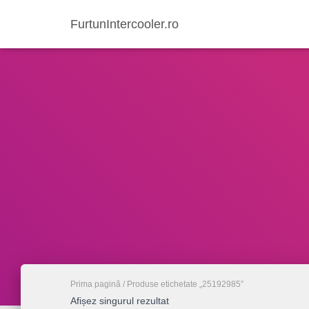
FurtunIntercooler.ro
Prima pagină
/ Produse etichetate „25192985”
Afișez singurul rezultat