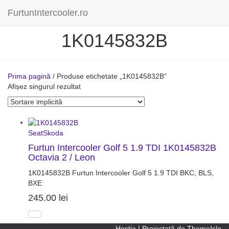
FurtunIntercooler.ro
1K0145832B
Prima pagină
/ Produse etichetate „1K0145832B”
Afișez singurul rezultat
Seat
Skoda
Furtun Intercooler Golf 5 1.9 TDI 1K0145832B
Octavia 2 / Leon
1K0145832B Furtun Intercooler Golf 5 1.9 TDI
BKC, BLS,
BXE
245.00
lei
Hestia | Proiectată de
ThemeIsle