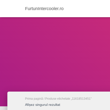
FurtunIntercooler.ro
Prima pagină
/ Produse etichetate „11618513451”
Afișez singurul rezultat