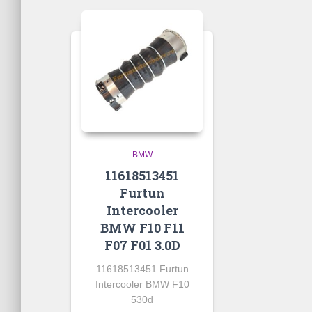
BMW
11618513451
Furtun
Intercooler
BMW F10 F11
F07 F01 3.0D
11618513451 Furtun
Intercooler BMW F10
530d