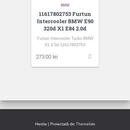
BMW
11617802753 Furtun
Intercooler BMW E90
320d X1 E84 2.0d
Furtun Intercooler Turbo BMW
X1 2.0d 11617802753
273.00
lei
Hestia | Proiectată de
ThemeIsle