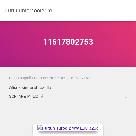
FurtunIntercooler.ro
11617802753
Prima pagină
/ Produse etichetate „11617802753”
Afișez singurul rezultat